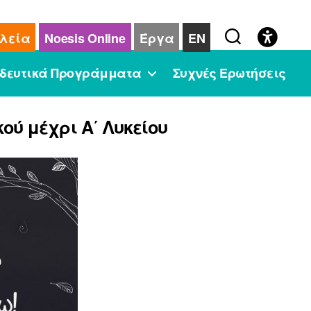
λεία
Noesis Online
Έργα
EN
δευτικά Προγράμματα
Συχνές Ερωτήσεις
ύ μέχρι Α΄ Λυκείου