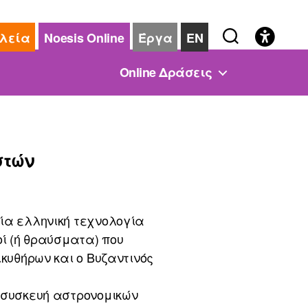
λεία
Noesis Online
Έργα
EN
Online Δράσεις
στών
ία ελληνική τεχνολογία
οί (ή θραύσματα) που
ικυθήρων και ο Βυζαντινός
 συσκευή αστρονομικών