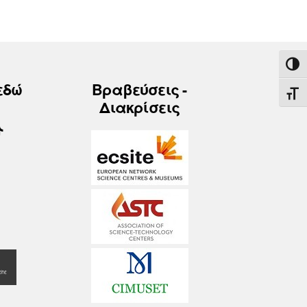
ΕΝΑ
εδώ
Βραβεύσεις -
ΕΝΑ
Διακρίσεις