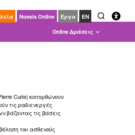
λεία
Noesis Online
Έργα
EN
Online Δράσεις
Pierre Curie) κατορθώνουν
ούν τις ραδιενεργές
ων βάζοντας τις βάσεις
οβόληση του ασθενούς