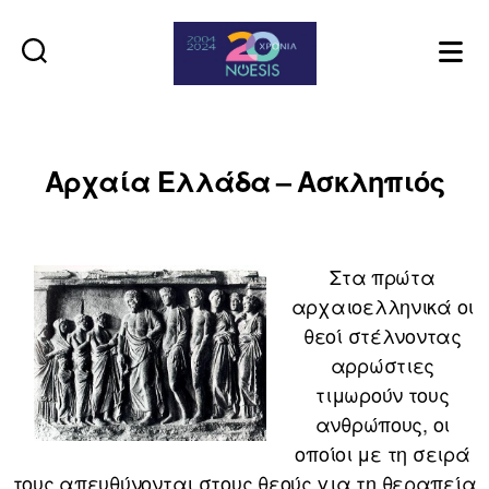
Noesis
Αρχαία Ελλάδα – Ασκληπιός
Στα πρώτα
αρχαιοελληνικά οι
θεοί στέλνοντας
αρρώστιες
τιμωρούν τους
ανθρώπους, οι
οποίοι με τη σειρά
τους απευθύνονται στους θεούς για τη θεραπεία