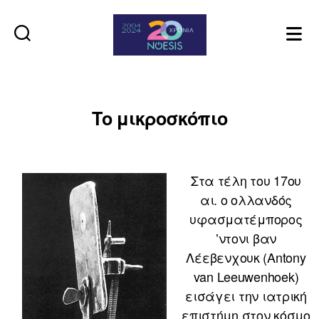
Noesis
Το μικροσκόπιο
Στα τέλη του 17ου
αι. ο ολλανδός
υφασματέμπορος
ʼντονι βαν
Λέεβενχουκ (Antony
van Leeuwenhoek)
εισάγει την ιατρική
επιστήμη στον κόσμο