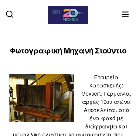
Noesis
Φωτογραφική Μηχανή Στούντιο
Εταιρεία
κατασκευής:
Gevaert, Γερμανία,
αρχές 19ου αιώνα
Αποτελείται από
ένα φακό με
διάφραγμα και
μεταλλικό ελασματικό φωτοφράχτη, που