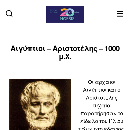
Noesis
Αιγύπτιοι – Αριστοτέλης – 1000
μ.Χ.
Οι αρχαίοι
Αιγύπτιοι και ο
Αριστοτέλης
τυχαία
παρατήρησαν το
είδωλο του Ήλιου
πάνω στο έδαφος,