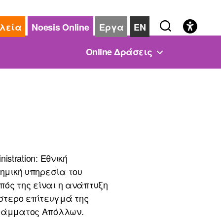
λεία
Noesis Online
Έργα
EN
Online Δράσεις
istration: Εθνική
τημική υπηρεσία του
οπός της είναι η ανάπτυξη
στερο επίτευγμά της
γράμματος Απόλλων.