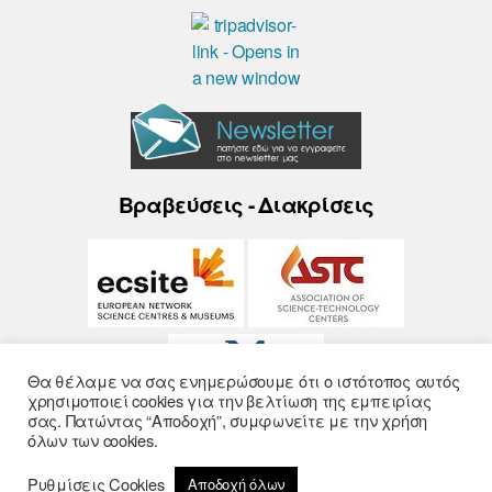
Βραβεύσεις - Διακρίσεις
Θα θέλαμε να σας ενημερώσουμε ότι ο ιστότοπος αυτός
χρησιμοποιεί cookies για την βελτίωση της εμπειρίας
σας. Πατώντας “Αποδοχή”, συμφωνείτε με την χρήση
όλων των cookies.
Ρυθμίσεις Cookies
Αποδοχή όλων
© 2026
Noesis
- Σχεδίαση και Υλοποίηση