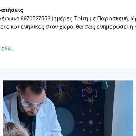
ρατήσεις
έφωνο 6970527552 (ημέρες Τρίτη με Παρασκευή, ώρε
ετε και ενήλικες στον χώρο, θα σας ενημερώσει η 
ς
εδώ
.