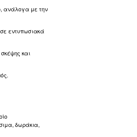
ο, ανάλογα με την
ν σε εντυπωσιακά
 σκέψης και
ός.
οίο
σιμα, δωράκια,