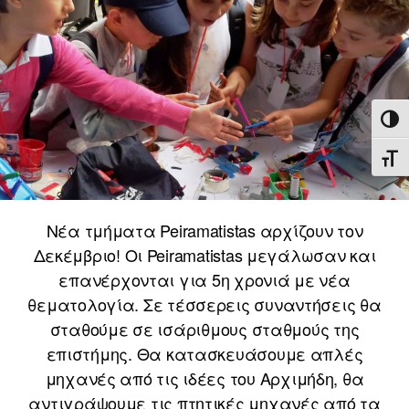
ΕΝΑ
ΕΝΑ
Νέα τμήματα Peiramatistas αρχίζουν τον
Δεκέμβριο! Οι Peiramatistas μεγάλωσαν και
επανέρχονται για 5η χρονιά με νέα
θεματολογία. Σε τέσσερεις συναντήσεις θα
σταθούμε σε ισάριθμους σταθμούς της
επιστήμης. Θα κατασκευάσουμε απλές
μηχανές από τις ιδέες του Αρχιμήδη, θα
αντιγράψουμε τις πτητικές μηχανές από τα